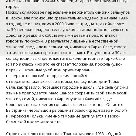
а в 2014 г. составило 24 000 человек, и Тарко-Сале получил статус
города.
Поскольку массовое переселение верхнетолькинских селькупов
в Тарко-Сале произошло сравнительно недавно (в начале 1980-
х годов), те из них, кому в 2000 было за тридцать, а сейчас уже
за 50, неплохо владеют селькупским языком, но используют его
довольно редко, а с собственными детьми предпочитают
говорить по-русски. В результате лишенные естественной
языковой среды дети селькупов, живущих в Тарко-Сале, своего
этнического языка практически не знают. Вот уже почти 30 лет
селькупский язык преподается в школе-интернате Тарко-Сале
(с 1 по 9 классы), но это не спасает положения, поскольку, во-
первых, школьные учебники ориентированы
на верхнетазовский говор, отличающийся
от верхнетолькинского, во-вторых, селькупские дети Тарко-
Сале, как правило, посещают городские школы, где селькупский
язык не преподается. Мало шансов сохранить свой этнический
язык и у семей, живущих в Харампуре и в Халясавэе, где
большинство населения составляют лесные ненцы. Остается
Быстринка (небольшой рыбацкий поселок среди озер и болот)
и Пуровская Толька. Именно тамошние дети учатся в Тарко-
Салинской школе-интернате.
Строить поселок в верховьях Тольки начали в 1933 г. Одной