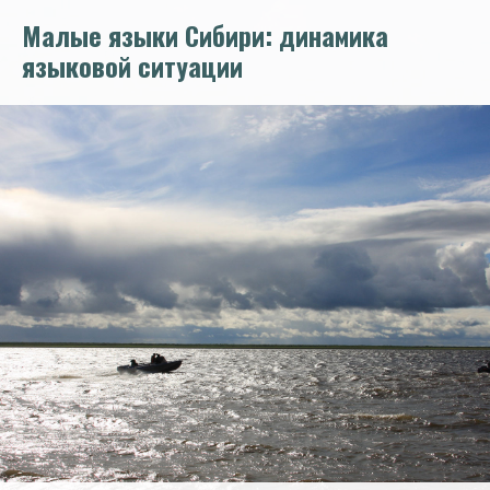
Перейти
Малые языки Сибири: динамика
к
основному
языковой ситуации
содержанию