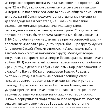
из первых построек (весна 1934 г.) стал довольно просторный
дом (12 м х 8 м), в котором разместились сельсовет и школа-
интернат. На половине сельсовета помимо общего помещения
для заседаний были предусмотрены отдельные помещения
для председателя и секретаря, на школьной половине
отдельные комнаты предназначались для учителя,
переводчика и заведующего красным чумом. Среди жителей
верховьев Тольки были весьма зажиточные, были и шаманы.
В 1940 г. по обвинению «в шаманстве против советской власти»
арестовали и увезли в райцентр Ларьяк большую группу мужчин
(в то время бассейн Тольки относился к Ларьякскому району
Ханты-Мансийского автономного округа). Молодых вскоре
отпустили, а «старики» так и сгинули безвозвратно. После начала
войны (1941) всех жителей поселка переселили на юг, поближе
к райцентру, в деревни Сабун и Сосновый Бор, расположенные
в бассейне Ваха в 400 км от верховьев Тольки. Родовые
охотничьи угодья и знакомые оленьи пастбища стали
недосягаемыми, переселенцы и их олени начали умирать
с голоду. По рассказам жителей Пуровской Тольки, многие
умерли, прежде чем начальство приняло наконец решение
вернуть оставшихся в живых на их исконную территорию.
В 1947 г. вернувшиеся люди стали заново отстраивать поселок,
открыли школу, завели звероферму, жизнь постепенно
налаживалась. В 1957 г. Верховская Толька перешла под