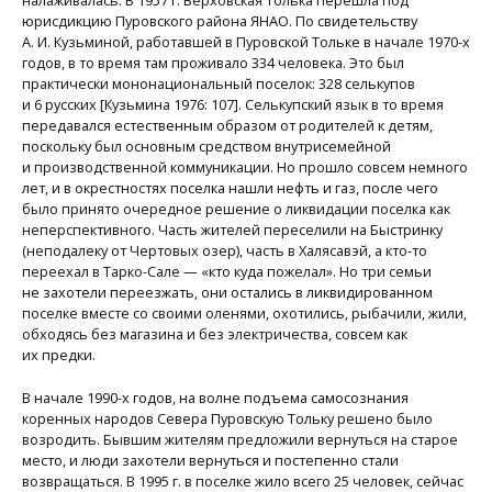
юрисдикцию Пуровского района ЯНАО. По свидетельству
А. И. Кузьминой, работавшей в Пуровской Тольке в начале 1970-х
годов, в то время там проживало 334 человека. Это был
практически мононациональный поселок: 328 селькупов
и 6 русских [Кузьмина 1976: 107]. Селькупский язык в то время
передавался естественным образом от родителей к детям,
поскольку был основным средством внутрисемейной
и производственной коммуникации. Но прошло совсем немного
лет, и в окрестностях поселка нашли нефть и газ, после чего
было принято очередное решение о ликвидации поселка как
неперспективного. Часть жителей переселили на Быстринку
(неподалеку от Чертовых озер), часть в Халясавэй, а кто-то
переехал в Тарко-Сале — «кто куда пожелал». Но три семьи
не захотели переезжать, они остались в ликвидированном
поселке вместе со своими оленями, охотились, рыбачили, жили,
обходясь без магазина и без электричества, совсем как
их предки.
В начале 1990-х годов, на волне подъема самосознания
коренных народов Севера Пуровскую Тольку решено было
возродить. Бывшим жителям предложили вернуться на старое
место, и люди захотели вернуться и постепенно стали
возвращаться. В 1995 г. в поселке жило всего 25 человек, сейчас