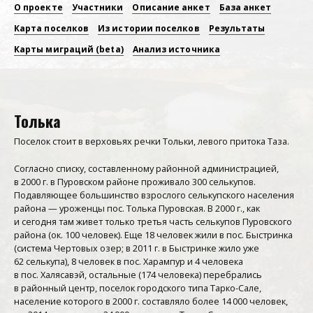
О проекте
Участники
Описание анкет
База анкет
Основная
Карта поселков
Из истории поселков
Результаты
навигация
Карты миграций (beta)
Анализ источника
Толька
Поселок стоит в верховьях речки Тольки, левого притока Таза.
Согласно списку, составленному районной администрацией,
в 2000 г. в Пуровском районе проживало 300 селькупов.
Подавляющее большинство взрослого селькупского населения
района — уроженцы пос. Толька Пуровская. В 2000 г., как
и сегодня там живет только третья часть селькупов Пуровского
района (ок. 100 человек). Еще 18 человек жили в пос. Быстринка
(система Чертовых озер; в 2011 г. в Быстринке жило уже
62 селькупа), 8 человек в пос. Харампур и 4 человека
в пос. Халясавэй, остальные (174 человека) перебрались
в районный центр, поселок городского типа Тарко-Сале,
население которого в 2000 г. составляло более 14 000 человек,