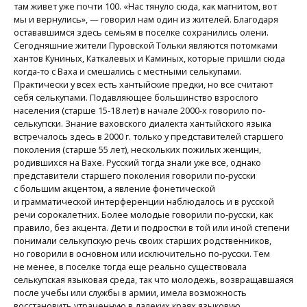
там живет уже почти 100. «Нас тянуло сюда, как магнитом, вот
мы и вернулись», — говорил нам один из жителей. Благодаря
остававшимся здесь семьям в поселке сохранились олени.
Сегодняшние жители Пуровской Тольки являются потомками
хантов Куниных, Каткалевых и Каминых, которые пришли сюда
когда-то с Ваха и смешались с местными селькупами.
Практически у всех есть хантыйские предки, но все считают
себя селькупами. Подавляющее большинство взрослого
населения (старше 15-18 лет) в начале 2000-х говорило по-
селькупски. Знание ваховского диалекта хантыйского языка
встречалось здесь в 2000 г. только у представителей старшего
поколения (старше 55 лет), нескольких пожилых женщин,
родившихся на Вахе. Русский тогда знали уже все, однако
представители старшего поколения говорили по-русски
с большим акцентом, а явление фонетической
и грамматической интерференции наблюдалось и в русской
речи сорокалетних. Более молодые говорили по-русски, как
правило, без акцента. Дети и подростки в той или иной степени
понимали селькупскую речь своих старших родственников,
но говорили в основном или исключительно по-русски. Тем
не менее, в поселке тогда еще реально существовала
селькупская языковая среда, так что молодежь, возвращавшаяся
после учебы или службы в армии, имела возможность
восстановить утраченную в далеких краях языковую