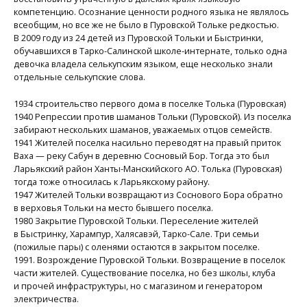
компетенцию. Осознание ценности родного языка не являлось
всеобщим, но все же не было в Пуровской Тольке редкостью.
В 2009 году из 24 детей из Пуровской Тольки и Быстринки,
обучавшихся в Тарко-Салинской школе-интернате, только одна
девочка владела селькупским языком, еще несколько знали
отдельные селькупские слова.
1934 строительство первого дома в поселке Толька (Пуровская)
1940 Репрессии против шаманов Тольки (Пуровской). Из поселка
забирают нескольких шаманов, уважаемых отцов семейств.
1941 Жителей поселка насильно переводят на правый приток
Ваха — реку Сабун в деревню Сосновый Бор. Тогда это был
Ларьякский район Ханты-Манскийского АО. Толька (Пуровская)
тогда тоже относилась к Ларьякскому району.
1947 Жителей Тольки возвращают из Соснового Бора обратно
в верховья Тольки на место бывшего поселка.
1980 Закрытие Пуровской Тольки. Переселение жителей
в Быстринку, Харампур, Халясавэй, Тарко-Сале. Три семьи
(пожилые пары) с оленями остаются в закрытом поселке.
1991. Возрождение Пуровской Тольки. Возвращение в поселок
части жителей. Существование поселка, но без школы, клуба
и прочей инфраструктуры, но с магазином и генератором
электричества.