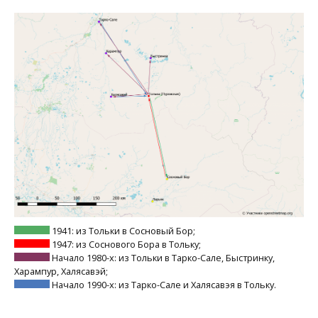
1941: из Тольки в Сосновый Бор;
1947: из Соснового Бора в Тольку;
Начало 1980-х: из Тольки в Тарко-Сале, Быстринку,
Харампур, Халясавэй;
Начало 1990-х: из Тарко-Сале и Халясавэя в Тольку.