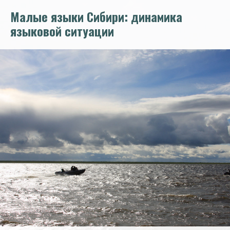
Перейти
Малые языки Сибири: динамика
к
основному
языковой ситуации
содержанию