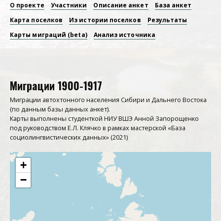
О проекте
Участники
Описание анкет
База анкет
Основная
Карта поселков
Из истории поселков
Результаты
навигация
Карты миграций (beta)
Анализ источника
Миграции 1900-1917
Миграции автохтонного населения Сибири и Дальнего Востока
(по данным базы данных анкет).
Карты выполнены студенткой НИУ ВШЭ Анной Запорощенко
под руководством Е.Л. Клячко в рамках мастерской «База
социолингвистических данных» (2021)