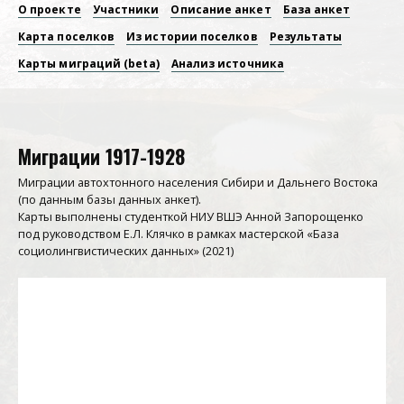
О проекте
Участники
Описание анкет
База анкет
Основная
Карта поселков
Из истории поселков
Результаты
навигация
Карты миграций (beta)
Анализ источника
Миграции 1917-1928
Миграции автохтонного населения Сибири и Дальнего Востока
(по данным базы данных анкет).
Карты выполнены студенткой НИУ ВШЭ Анной Запорощенко
под руководством Е.Л. Клячко в рамках мастерской «База
социолингвистических данных» (2021)