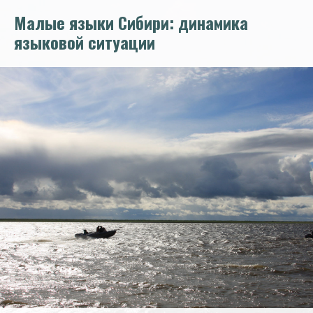
Перейти
Малые языки Сибири: динамика
к
основному
языковой ситуации
содержанию